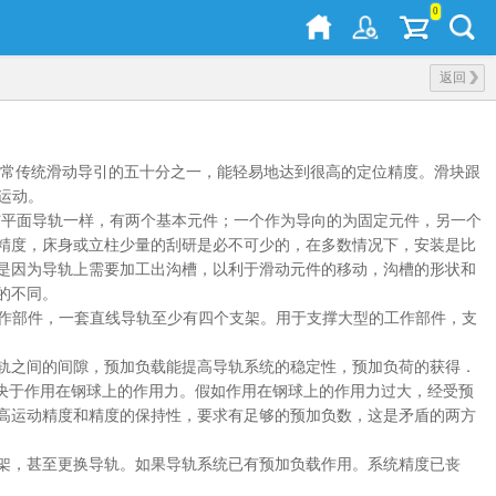
0
返回
平常传统滑动导引的五十分之一，能轻易地达到很高的定位精度。滑块跟
运动。
与平面导轨一样，有两个基本元件；一个作为导向的为固定元件，另一个
精度，床身或立柱少量的刮研是必不可少的，在多数情况下，安装是比
是因为导轨上需要加工出沟槽，以利于滑动元件的移动，沟槽的形状和
的不同。
工作部件，一套直线导轨至少有四个支架。用于支撑大型的工作部件，支
轨之间的间隙，预加负载能提高导轨系统的稳定性，预加负荷的获得．
取决于作用在钢球上的作用力。假如作用在钢球上的作用力过大，经受预
高运动精度和精度的保持性，要求有足够的预加负数，这是矛盾的两方
架，甚至更换导轨。如果导轨系统已有预加负载作用。系统精度已丧