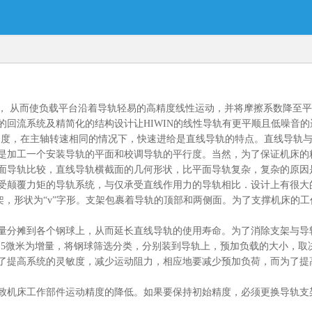
， 从而使负载平台沿着导轨轻易的高精度线性运动，并将摩擦系数降至
回流系统及精简化的结构设计让HIWIN的线性导轨有更平顺且低噪音的
速度，在主轴转速相同的情况下，快速进给是直线导轨的特点。直线导轨
是加工一个安装导轨的平面和校调导轨的平行度。当然，为了保证机床的
面导轨比较，直线导轨横截面的几何形状，比平面导轨复杂，复杂的原因
受颠覆力矩的导轨系统，与仅承受直线作用力的导轨相比．设计上有很大
架，形状为“v”字形。支架包裹着导轨的顶部和两侧面。为了支撑机床的
量分摊到各个钢球上，从而延长直线导轨的使用寿命。为了消除支架与导
0.5微米为增量，将钢球筛选分类，分别装到导轨上，预加负载的大小，
了提高系统的灵敏度，减少运动阻力，相应地要减少预加负荷，而为了提
致机床工作部件运动精度的降低。如果要保持初始精度，必须更换导轨支