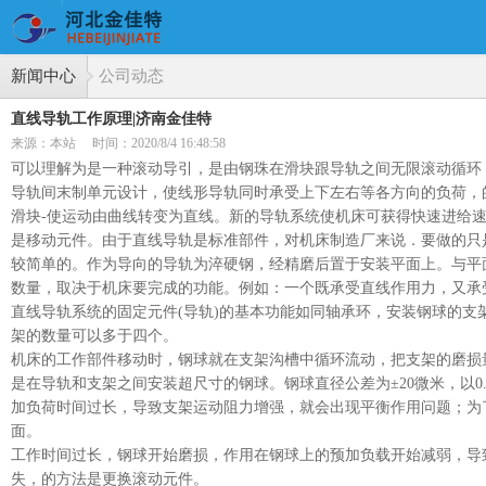
新闻中心
公司动态
直线导轨工作原理|济南金佳特
来源：本站
时间：2020/8/4 16:48:58
可以理解为是一种滚动导引，是由钢珠在滑块跟导轨之间无限滚动循环
导轨间末制单元设计，使线形导轨同时承受上下左右等各方向的负荷，的
滑块-使运动由曲线转变为直线。新的导轨系统使机床可获得快速进给
是移动元件。由于直线导轨是标准部件，对机床制造厂来说．要做的只
较简单的。作为导向的导轨为淬硬钢，经精磨后置于安装平面上。与平
数量，取决于机床要完成的功能。例如：一个既承受直线作用力，又承
直线导轨系统的固定元件(导轨)的基本功能如同轴承环，安装钢球的支
架的数量可以多于四个。
机床的工作部件移动时，钢球就在支架沟槽中循环流动，把支架的磨损
是在导轨和支架之间安装超尺寸的钢球。钢球直径公差为±20微米，以
加负荷时间过长，导致支架运动阻力增强，就会出现平衡作用问题；为
面。
工作时间过长，钢球开始磨损，作用在钢球上的预加负载开始减弱，导
失，的方法是更换滚动元件。